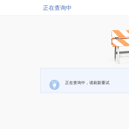
正在查询中
正在查询中，请刷新重试